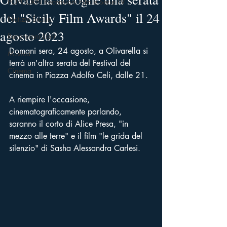
POPCORN Recensioni Film e Serie TV
del "Sicily Film Awards" il 24
Notizie Sicilia
agosto 2023
Recensioni Libri
Domani sera, 24 agosto, a Olivarella si 
Musica
terrà un'altra serata del Festival del 
Cinema
cinema in Piazza Adolfo Celi, dalle 21.
A riempire l'occasione, 
cinematograficamente parlando, 
saranno il corto di Alice Presa, "in 
mezzo alle terre" e il film "le grida del 
silenzio" di Sasha Alessandra Carlesi.