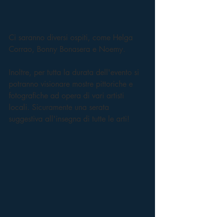
Ci saranno diversi ospiti, come Helga 
Corrao, Bonny Bonasera e Noemy.
Inoltre, per tutta la durata dell'evento si 
potranno visionare mostre pittoriche e 
fotografiche ad opera di vari artisti 
locali. Sicuramente una serata 
suggestiva all'insegna di tutte le arti!