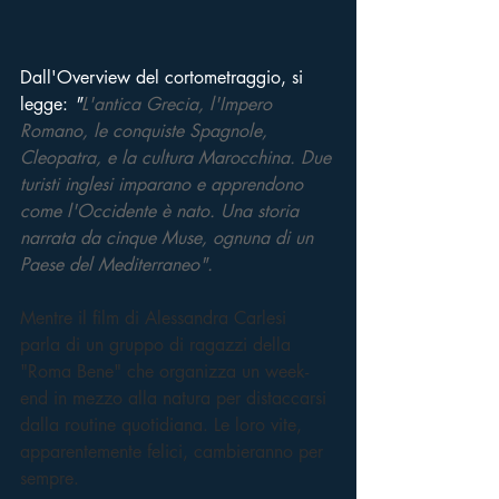
Dall'Overview del cortometraggio, si 
legge: 
"
L'antica Grecia, l'Impero 
Romano, le conquiste Spagnole, 
Cleopatra, e la cultura Marocchina. Due 
turisti inglesi imparano e apprendono 
come l'Occidente è nato. Una storia 
narrata da cinque Muse, ognuna di un 
Paese del Mediterraneo".
Mentre il film di Alessandra Carlesi 
parla di un gruppo di ragazzi della 
"Roma Bene" che organizza un week-
end in mezzo alla natura per distaccarsi 
dalla routine quotidiana. Le loro vite, 
apparentemente felici, cambieranno per 
sempre.