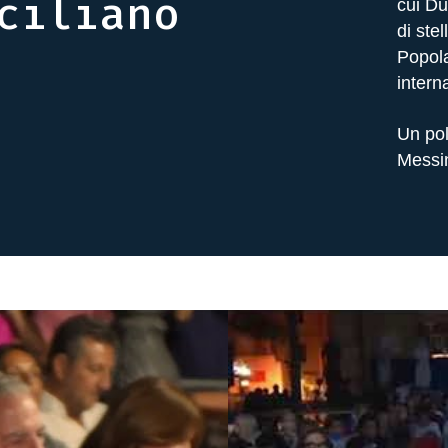
ciliano
cui Du
di st
Popola
intern
Un pol
Messin