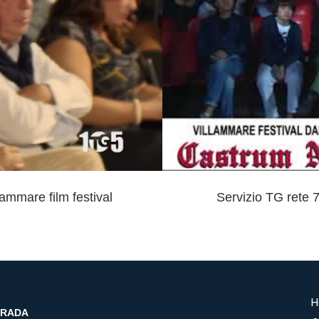
mmare film festival
Servizio TG rete 
H
TRADA