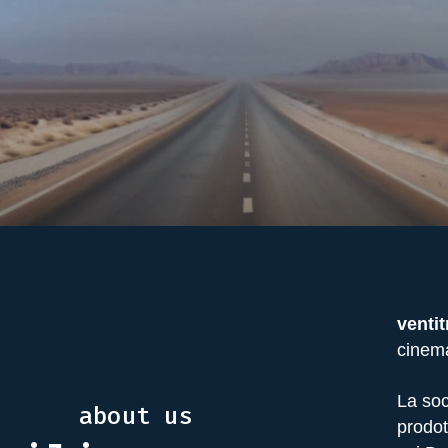
venti
cinema
La soc
about us
prodot