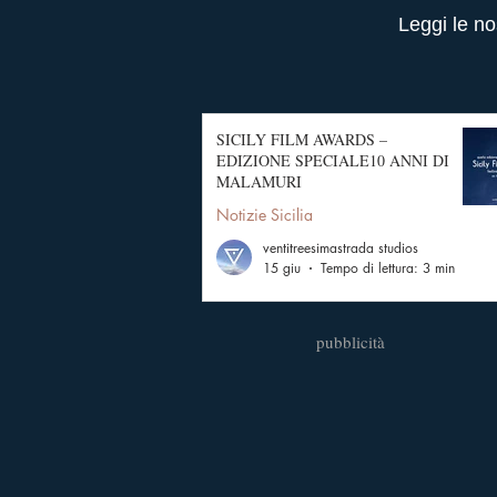
Leggi le no
SICILY FILM AWARDS –
EDIZIONE SPECIALE10 ANNI DI
MALAMURI
Notizie Sicilia
ventitreesimastrada studios
15 giu
Tempo di lettura: 3 min
pubblicità