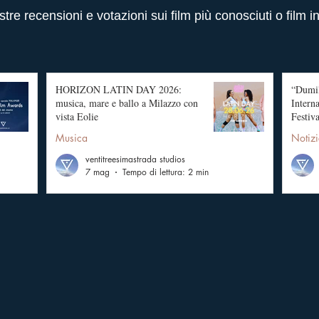
stre recensioni e votazioni sui film più conosciuti o film i
HORIZON LATIN DAY 2026:
“Dumil
musica, mare e ballo a Milazzo con
Intern
vista Eolie
Festiva
Musica
Notizi
ventitreesimastrada studios
7 mag
Tempo di lettura: 2 min