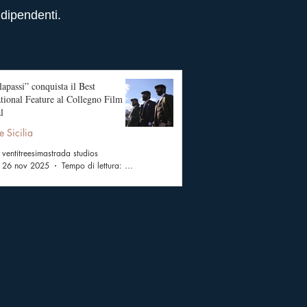
ndipendenti.
apassi” conquista il Best
ational Feature al Collegno Film
l
e Sicilia
ventitreesimastrada studios
26 nov 2025
Tempo di lettura: 2 min