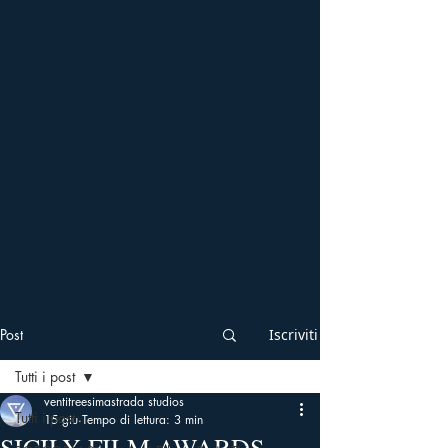
Post
Iscriviti
Tutti i post
ventitreesimastrada studios
Tutti i post
15 giu
Tempo di lettura: 3 min
SICILY FILM AWARDS –