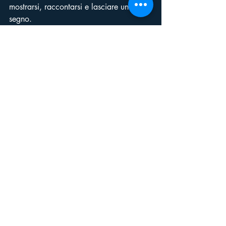
mostrarsi, raccontarsi e lasciare un 
segno.
Per sei sere il cinema torna a essere 
esperienza magica: uno schermo 
all’aperto, il cielo d’estate e storie nate 
qui.
Dal 5 al 10 luglio – Piazzale San 
Francesco – San Filippo del Mela.
Vi aspettiamo sotto le stelle.