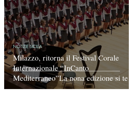
NOTIZIE SICILIA
Milazzo, ritorna il Festival Corale
a,
Internazionale “InCanto
e
Mediterraneo”La nona edizione si ter
dal 6 al 12 luglio nella suggestiva
cornice del Castello di Milazzo