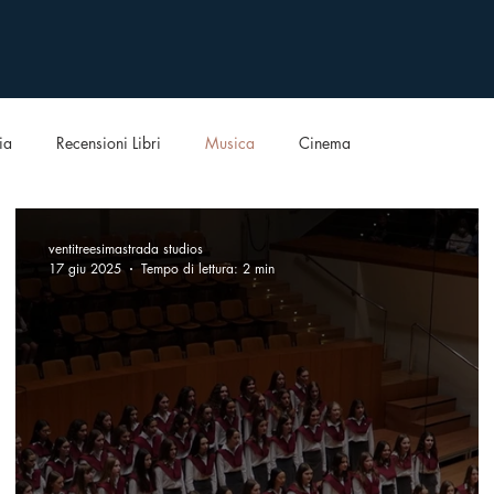
ia
Recensioni Libri
Musica
Cinema
ventitreesimastrada studios
17 giu 2025
Tempo di lettura: 2 min