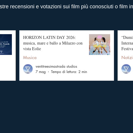
stre recensioni e votazioni sui film più conosciuti o film i
HORIZON LATIN DAY 2026:
“Dumil
musica, mare e ballo a Milazzo con
Intern
vista Eolie
Festiva
Musica
Notizi
ventitreesimastrada studios
7 mag
Tempo di lettura: 2 min