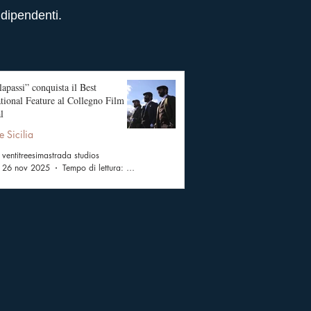
ndipendenti.
apassi” conquista il Best
ational Feature al Collegno Film
l
e Sicilia
ventitreesimastrada studios
26 nov 2025
Tempo di lettura: 2 min