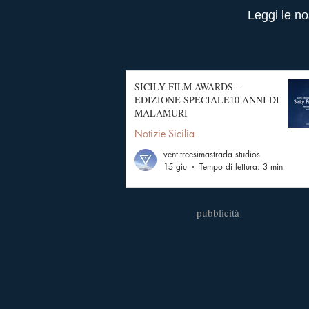
Leggi le no
SICILY FILM AWARDS –
EDIZIONE SPECIALE10 ANNI DI
MALAMURI
Notizie Sicilia
ventitreesimastrada studios
15 giu
Tempo di lettura: 3 min
pubblicità