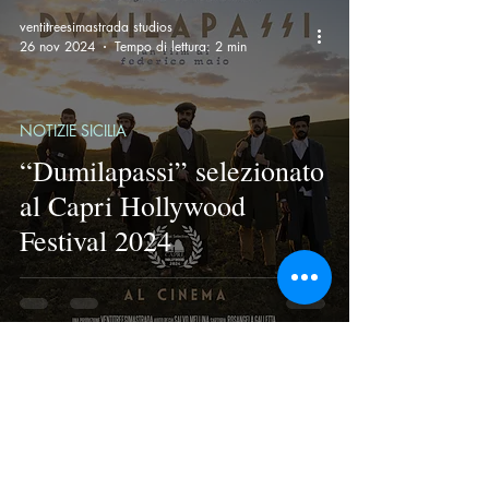
nuovi partner
ventitreesimastrada studios
26 nov 2024
Tempo di lettura: 2 min
NOTIZIE SICILIA
“Dumilapassi” selezionato
al Capri Hollywood
Festival 2024
ventitreesimastrada studios
8 nov 2024
Tempo di lettura: 2 min