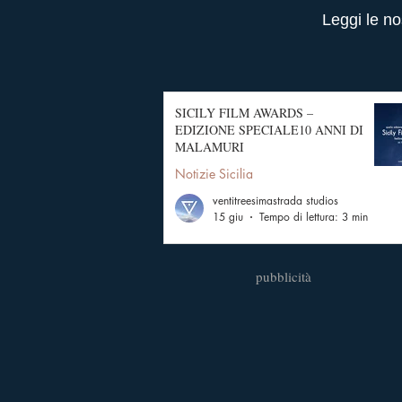
Leggi le no
SICILY FILM AWARDS –
EDIZIONE SPECIALE10 ANNI DI
MALAMURI
Notizie Sicilia
ventitreesimastrada studios
15 giu
Tempo di lettura: 3 min
pubblicità