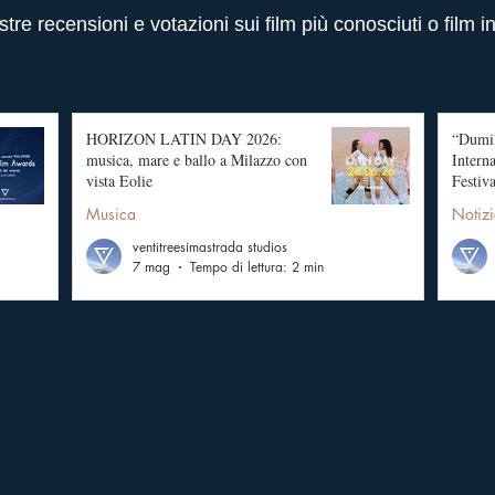
stre recensioni e votazioni sui film più conosciuti o film i
HORIZON LATIN DAY 2026:
“Dumil
musica, mare e ballo a Milazzo con
Intern
vista Eolie
Festiva
Musica
Notizi
ventitreesimastrada studios
7 mag
Tempo di lettura: 2 min