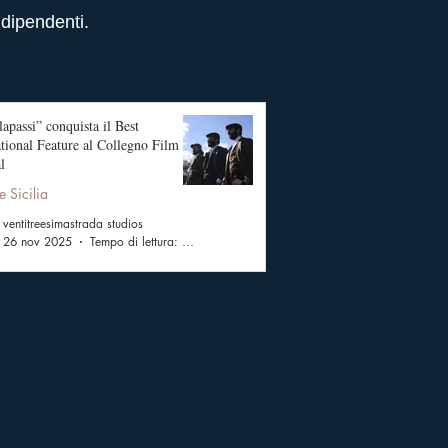
ndipendenti.
apassi” conquista il Best
ational Feature al Collegno Film
l
e Sicilia
ventitreesimastrada studios
26 nov 2025
Tempo di lettura: 2 min