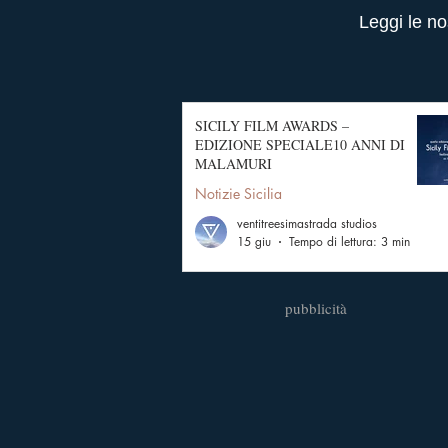
Leggi le no
SICILY FILM AWARDS –
EDIZIONE SPECIALE10 ANNI DI
MALAMURI
Notizie Sicilia
ventitreesimastrada studios
15 giu
Tempo di lettura: 3 min
pubblicità