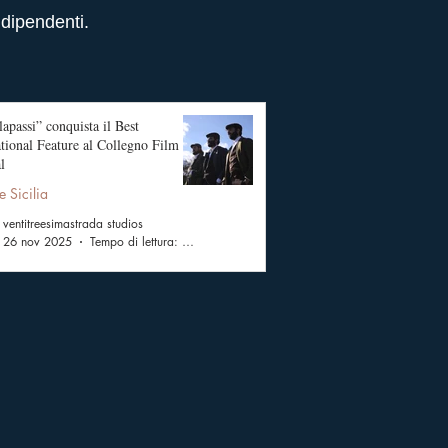
ndipendenti.
apassi” conquista il Best
ational Feature al Collegno Film
l
e Sicilia
ventitreesimastrada studios
26 nov 2025
Tempo di lettura: 2 min