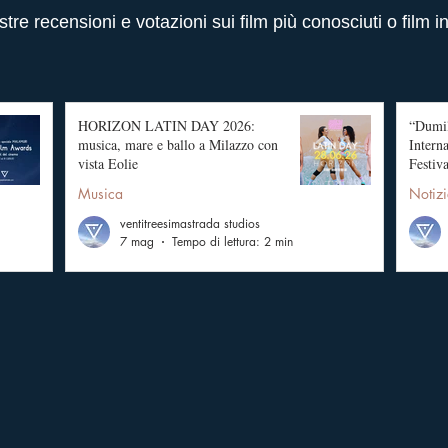
stre recensioni e votazioni sui film più conosciuti o film i
HORIZON LATIN DAY 2026:
“Dumil
musica, mare e ballo a Milazzo con
Intern
vista Eolie
Festiva
Musica
Notizi
ventitreesimastrada studios
7 mag
Tempo di lettura: 2 min