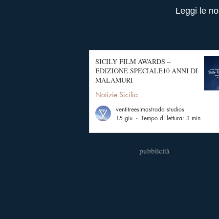
Leggi le no
SICILY FILM AWARDS –
EDIZIONE SPECIALE10 ANNI DI
MALAMURI
Notizie Sicilia
ventitreesimastrada studios
15 giu
Tempo di lettura: 3 min
pubblicità