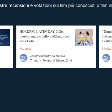
stre recensioni e votazioni sui film più conosciuti o film i
HORIZON LATIN DAY 2026:
“Dumil
musica, mare e ballo a Milazzo con
Intern
vista Eolie
Festiva
Musica
Notizi
ventitreesimastrada studios
7 mag
Tempo di lettura: 2 min