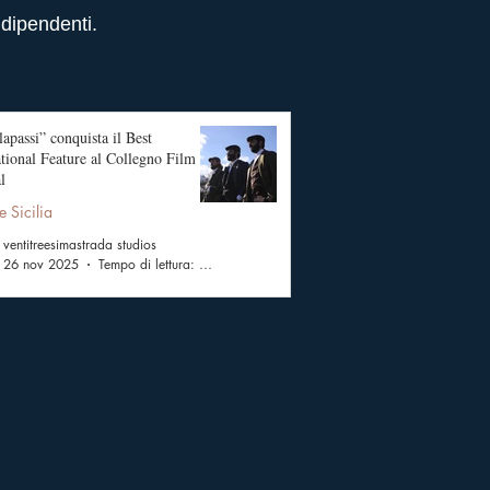
ndipendenti.
apassi” conquista il Best
ational Feature al Collegno Film
l
e Sicilia
ventitreesimastrada studios
26 nov 2025
Tempo di lettura: 2 min