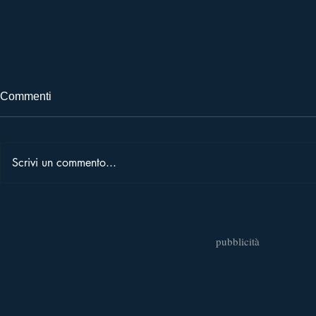
Commenti
Scrivi un commento...
SICILY FILM AWARDS –
HORIZON L
EDIZIONE SPECIALE10
musica, mare
ANNI DI MALAMURI
Milazzo con 
pubblicità