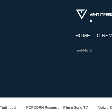
VENTITREE
A
HOME
CINE
pubblicità
Tutti i post
POPCORN Recensioni Film e Serie TV
Notizie Si