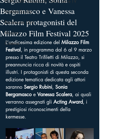
POPCORN Recensioni Film e Serie TV
Bergamasco e Vanessa
Notizie Sicilia
Scalera protagonisti del
Recensioni Libri
Milazzo Film Festival 2025
Musica
L’undicesima edizione del 
Milazzo Film 
Cinema
Festival
, in programma dal 6 al 9 marzo 
presso il Teatro Trifiletti di Milazzo, si 
preannuncia ricca di novità e ospiti 
illustri. I protagonisti di questa seconda 
edizione tematica dedicata agli attori 
saranno 
Sergio Rubini
, 
Sonia 
Bergamasco 
e 
Vanessa Scalera
, ai quali 
verranno assegnati gli 
Acting Award
, i 
prestigiosi riconoscimenti della 
kermesse. 