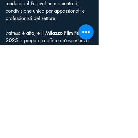
rendendo il Festival un momento di 
condivisione unico per appassionati e 
professionisti del settore.
L’attesa è alta, e il 
Milazzo Film Festival 
2025
 si prepara a offrire un’esperienza 
indimenticabile, celebrando il talento e 
l’arte della recitazione in tutte le sue 
forme.
Notizie Sicilia
Cinema
Post recenti
Mostra tutti