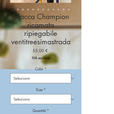
Giacca Champion
ricamata
ripiegabile
ventitreesimastrada
Prezzo
55,00 €
IVA esclusa
Color
*
Size
*
Quantità
*