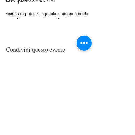
terzo spettacolo ore 23:30
vendita di popcorn e patatine, acqua e bibite.
probabile presenza di street food.
Condividi questo evento
VENTITREESIMASTRADA
PRODUCTION COMPANY