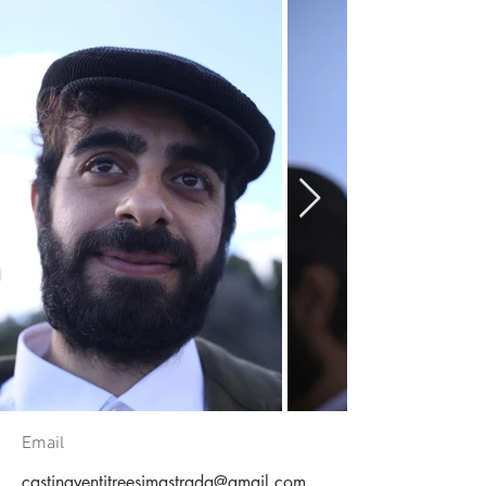
Email
castingventitreesimastrada@gmail.com