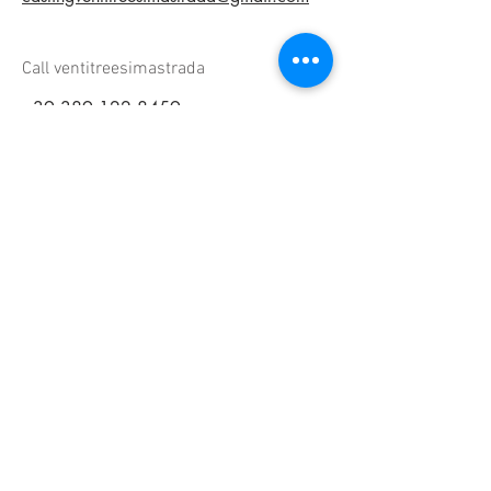
Call ventitreesimastrada
+39 389 122 8459
ESPERIENZE PROFESSIONALI:
FORMAZIONE:
VENTITREESIMASTRADA
PRODUCTION COMPANY